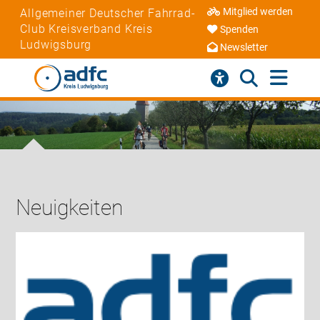
Mitglied werden
Allgemeiner Deutscher Fahrrad-
Club Kreisverband Kreis
Spenden
Ludwigsburg
Newsletter
Neuigkeiten